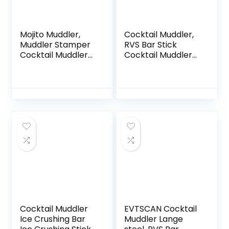
Mojito Muddler,
Cocktail Muddler,
Muddler Stamper
RVS Bar Stick
Cocktail Muddler
Cocktail Muddler
Lange Steel Drink
Mojito Stamper
DIY Tool Bar
Fruit Mixer DIY Bar
Muddler Rvs
Gereedschap
Muddler voor Bar
Restaurant Pub en
Thuisgebruik
Cocktail Muddler
EVTSCAN Cocktail
Ice Crushing Bar
Muddler Lange