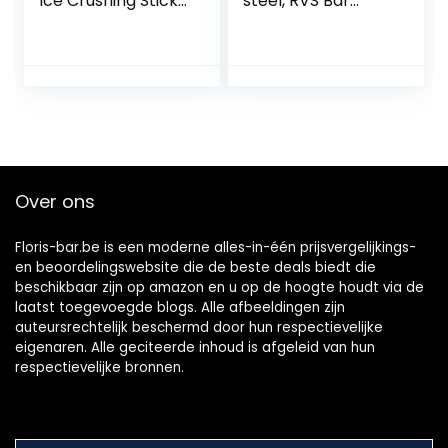
Ice Crushing Stick
steel, RVS Bar
slijtvaste Rvs Ice
Mojito Fruit Mixer
Crushing Rod
DIY Drink Wijn Bar
Duurzaam Bar
Gereedschap
Benodigdheden
voor Bars(Foelie
van 25 cm)
Over ons
Floris-bar.be is een moderne alles-in-één prijsvergelijkings-
en beoordelingswebsite die de beste deals biedt die
beschikbaar zijn op amazon en u op de hoogte houdt via de
laatst toegevoegde blogs. Alle afbeeldingen zijn
auteursrechtelijk beschermd door hun respectievelijke
eigenaren. Alle geciteerde inhoud is afgeleid van hun
respectievelijke bronnen.