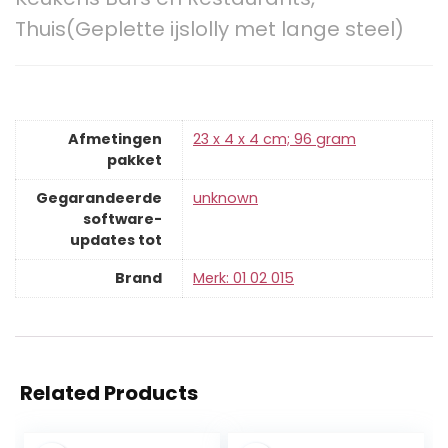
Thuis(Geplette ijslolly met lange steel)
Afmetingen
‎23 x 4 x 4 cm; 96 gram
pakket
Gegarandeerde
‎unknown
software-
updates tot
Brand
Merk: 01 02 015
Related Products