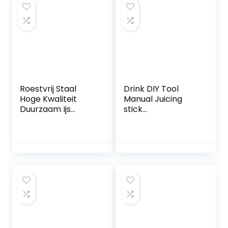
Roestvrij Staal
Drink DIY Tool
Hoge Kwaliteit
Manual Juicing
Duurzaam Ijs
stick
Verpletterende
Roestvrijstalen
Bar Ijs
Stick Bar Mixer Bar
Verpletterende
Tool Mojito Masher
Staaf Ijs
Verpletterende
Stok Cocktail
Muddler voor Bars
Bar Levert(25cm
mace)