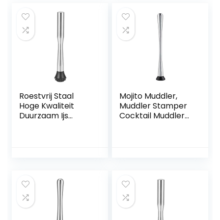
Roestvrij Staal
Mojito Muddler,
Hoge Kwaliteit
Muddler Stamper
Duurzaam Ijs
Cocktail Muddler
Verpletterende
Lange Steel Drink
Bar Ijs
DIY Tool Bar
Verpletterende
Muddler Rvs
Staaf Ijs
Muddler voor Bar
Verpletterende
Restaurant Pub en
Stok Cocktail
Thuisgebruik
Muddler voor Bars
Bar Levert(25cm
mace)