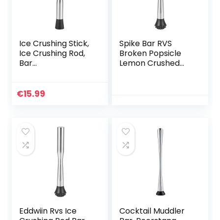
Ice Crushing Stick,
Spike Bar RVS
Ice Crushing Rod,
Broken Popsicle
Bar
Lemon Crushed
Benodigdheden,
Ice Press Juice Bar
Bar Muddler, Bar
Roeren Pond
Lepel, 25cm
Popsicle Bar
€
15.99
Roestvrijstalen Ice
Benodigdheden
Crushing Rod
Gebruiksvoorwerp
Cocktail Wijn
en RVS Broken
Muddler Mixing
Popsicle
Tool voor Thuis Bar
Bartender Bar
Gebruik
Tool(02)
Eddwiin Rvs Ice
Cocktail Muddler