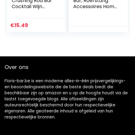
Crushing Rod Bar
Bar, Roerstang
Cocktail Wijn
Accessoires Home
Muddler Mixing
Bar Tool Barman
Stick Bar
Set Rvs Home Bar
Gereedschap(100
Tool Essentiële
€
15.49
A/1V/1%)
Barman Tool voor
Cocktails Mojitos
Ijs Fruit Drankjes
Over ons
Floris-bar.be is een moderne alles-in-één prijsvergelijkings-
en beoordelingswebsite die de beste deals biedt die
beschikbaar zijn op amazon en u op de hoogte houdt via de
laatst toegevoegde blogs. Alle afbeeldingen zijn
auteursrechtelijk beschermd door hun respectievelijke
eigenaren. Alle geciteerde inhoud is afgeleid van hun
respectievelijke bronnen.