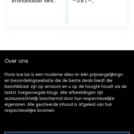
Brandblusser Mini
– 0.8 L –
Bar,
ø90x(H)300 mm
Handgemaakte
Metalen Mini Bar
Cadeau met
Kurkentrekker, Pot
Bar Set,
Gepersonaliseerd
Cadeau Geschikt
voor Man, Vader,
Over ons
Echtgenoot,
Vriend
Floris-bar.be is een moderne alles-in-één prijsvergelijkings-
en beoordelingswebsite die de beste deals biedt die
beschikbaar zijn op amazon en u op de hoogte houdt via de
laatst toegevoegde blogs. Alle afbeeldingen zijn
auteursrechtelijk beschermd door hun respectievelijke
eigenaren. Alle geciteerde inhoud is afgeleid van hun
respectievelijke bronnen.