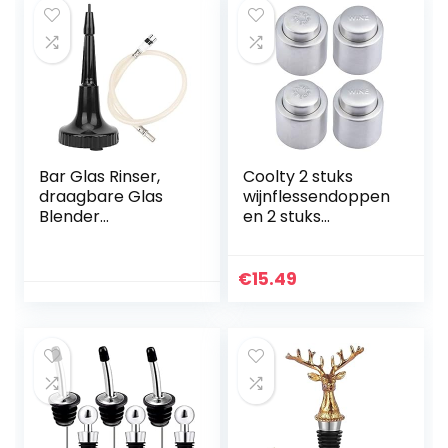
Bar Glas Rinser,
Coolty 2 stuks
draagbare Glas
wijnflessendoppen
Blender
en 2 stuks
Schoonmaken
champagneflesse
Rinser Cup Glas
ndop, roestvrij
Wasmachine
staal,
€
15.49
Juicer Cleaner
champagneflesse
Rinser Voor Bar
ndop,
Koffie Restaurant
vacuümverpakker,
Home Keuken
familiebar
gereedschap