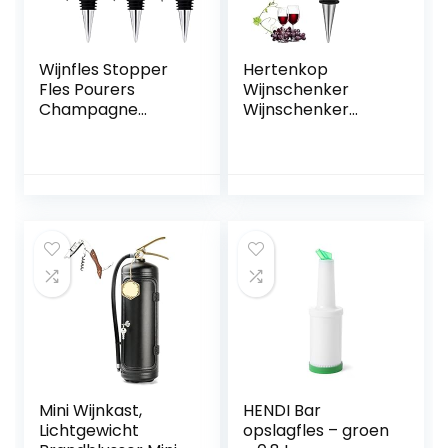
Wijnfles Stopper
Hertenkop
Fles Pourers
Wijnschenker
Champagne
Wijnschenker
Stoppers
Hertenkop
Vervanging
Wijnflesstopper
Wijnstopper 2 in 1
Anti-druppel Dop
RVS Wijngieter 6
van de Fles
Stuks
Metalen
Herbruikbare
Wijnstopper
Wijnfles Stopper
Hertengewei
voor Restaurants,
Wijnflesstopper
Geschenken, Bar,
voor Bars, Huizen,
Vakantiefeest,
Feesten en
Bruiloft
Restaurants
Mini Wijnkast,
HENDI Bar
Lichtgewicht
opslagfles – groen