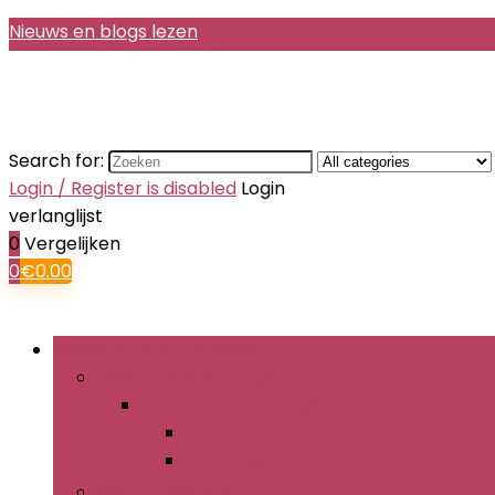
Nieuws en blogs lezen
Search for:
Login / Register is disabled
Login
verlanglijst
0
Vergelijken
0
€
0.00
Bladeren door rubrieken
IJsemmers en tangen
IJsemmers en tangen
IJsemmersets
IJstangen
Wijnaccessoires