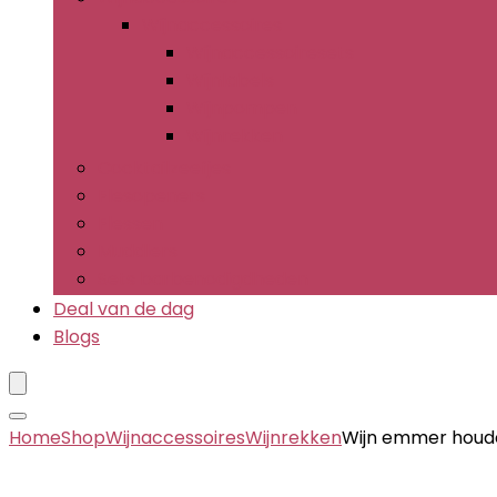
Wijnaccessoires
Wijnaccessoiresets
Wijnlabels
Wijnpompen
Wijnrekken
Cocktailzeefjes
Flesopeners
Flessen
Muddlers
Sets barbenodigdheden
Deal van de dag
Blogs
Home
Shop
Wijnaccessoires
Wijnrekken
Wijn emmer houd