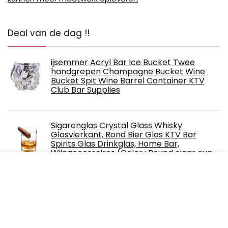
Deal van de dag !!
ijsemmer Acryl Bar Ice Bucket Twee
handgrepen Champagne Bucket Wine
Bucket Spit Wine Barrel Container KTV
Club Bar Supplies
Sigarenglas Crystal Glass Whisky
Glasvierkant, Rond Bier Glas KTV Bar
Spirits Glas Drinkglas, Home Bar,
Wijnaccessoires (Color : Round cigar cup-
transparent)
Roestvrij Staal Messing Kleur Mannen En
Vrouwen Armband Heupfles Draagbare
3.5 Oz Diamond Deksel Ronde Wijnfles,
Trechter, Verjaardagsfeestje Club Bar Gift