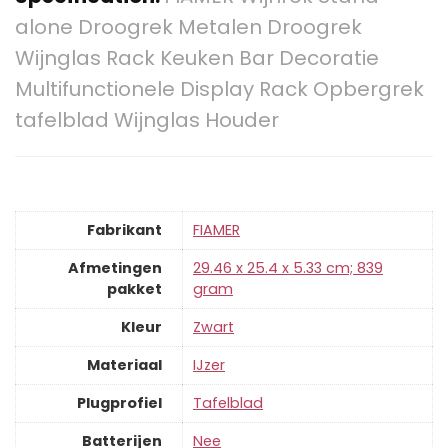
alone Droogrek Metalen Droogrek
Wijnglas Rack Keuken Bar Decoratie
Multifunctionele Display Rack Opbergrek
tafelblad Wijnglas Houder
Fabrikant
‎FIAMER
Afmetingen
‎29.46 x 25.4 x 5.33 cm; 839
pakket
gram
Kleur
‎Zwart
Materiaal
‎IJzer
Plugprofiel
‎Tafelblad
Batterijen
‎Nee