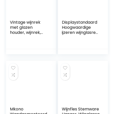
Vintage wijnrek
Displaystandaard
met glazen
Hoogwaardige
houder, wijnrek,
ijzeren wijnglasrek
wandmontage,
Grote capaciteit
zwarte wijnhouder,
wijnkoprek
wand,
Woondecoratie
wijnfleshouder,
Koffiebar voor
hangend aan de
keuken Bar
muur, voor keuken,
Restaurant
eetkamer, bar,
woon- en
keukendecoratie
Mkono
Wijnfles Stemware