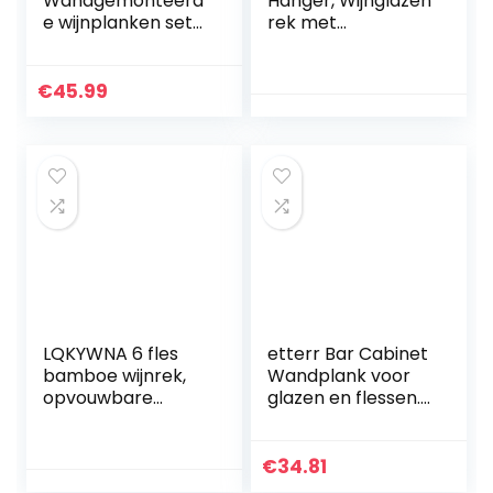
Wandgemonteerd
Hanger, Wijnglazen
e wijnplanken set
rek met
van 2 houten
schroeven,
rustieke wijnfles
Wijnfles Rack,
glas drijvende
Stemware Hanger,
€
45.99
rekken met
voor Bar Keuken
glaswerk hanger
Wijnkast Wijnglas
moderne planten
Opslag Collectie
foto’s display
(Zwart)
opslag houder
voor keuken
eetkamer bar
LQKYWNA 6 fles
etterr Bar Cabinet
bamboe wijnrek,
Wandplank voor
opvouwbare
glazen en flessen.
dubbele planken
Vervaardigd in
aanrecht kleine
Spanje. Zwart.
flessenrek voor
€
34.81
keuken, bar en